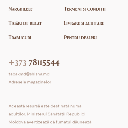
Narghilele
Termeni și condiții
Țigări de rulat
Livrare și achitare
Trabucuri
Pentru dealeri
+373
78115544
tabakmd@shisha.md
Adresele magazinelor
Această resursă este destinată numai
adulților. Ministerul Sănătății Republicii
Moldova avertizează că fumatul dăunează