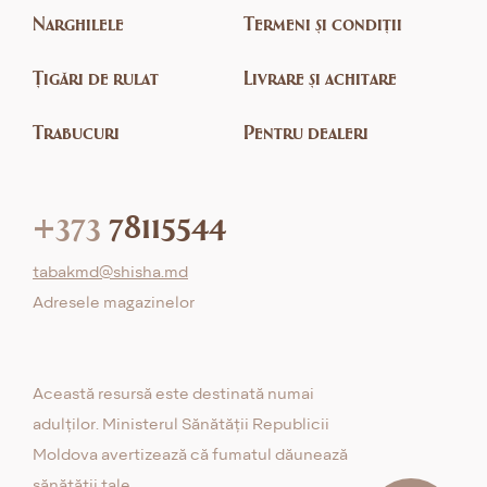
Narghilele
Termeni și condiții
Țigări de rulat
Livrare și achitare
Trabucuri
Pentru dealeri
+373
78115544
tabakmd@shisha.md
Adresele magazinelor
Această resursă este destinată numai
adulților. Ministerul Sănătății Republicii
Moldova avertizează că fumatul dăunează
sănătății tale.