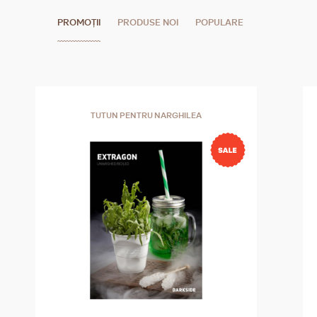
oferă un fum voluminos și rotund în palat, care este
PROMOȚII
PRODUSE NOI
POPULARE
echilibrat cu arome intense stratificate și arome bogate.
O semnătură pentru această puternică marcă Habanos!
Tot tutunul pentru Bolivar Regentes a fost învechit timp
de cel puțin doi ani, ceea ce din 2007 a fost un standard
introdus pentru toate frunzele destinate să devină
TUTUN PENTRU NARGHILEA
Edición Limitada Habano. Deși acesta nu este, probabil,
un trabuc pentru începători, caracteristicile sale îl fac
unul dintre cele mai căutate trabucuri de către
fumătorii mai experimentați și de către colecționarii
care doresc să rotunjească și mai mult aromele robuste
și bogate, lăsându-le să îmbătrânească.