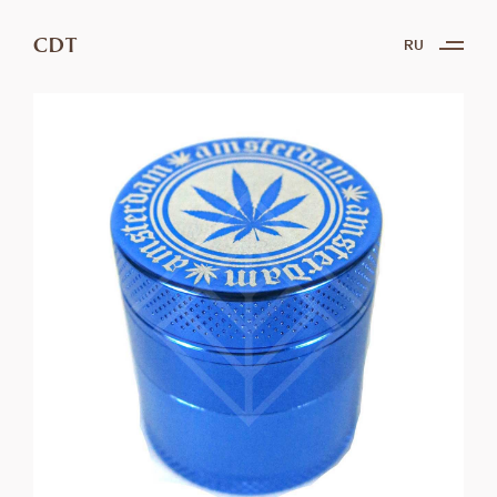
CDT
RU