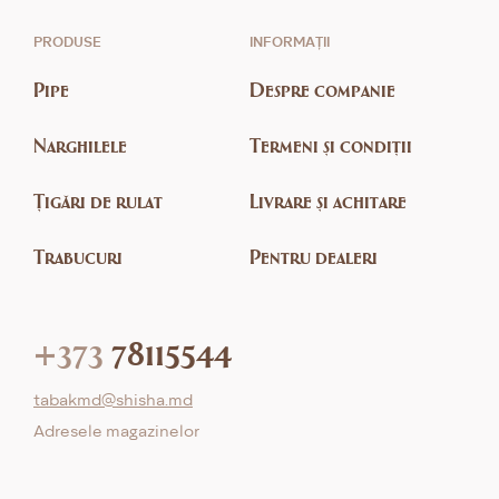
PRODUSE
INFORMAȚII
Pipe
Despre companie
Narghilele
Termeni și condiții
Țigări de rulat
Livrare și achitare
Trabucuri
Pentru dealeri
+373
78115544
tabakmd@shisha.md
Adresele magazinelor