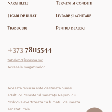
Narghilele
Termeni și condiții
Țigări de rulat
Livrare și achitare
Trabucuri
Pentru dealeri
+373
78115544
tabakmd@shisha.md
Adresele magazinelor
Această resursă este destinată numai
adulților. Ministerul Sănătății Republicii
Moldova avertizează că fumatul dăunează
sănătății tale.