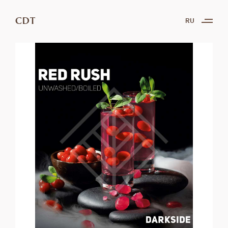
CDT
RU