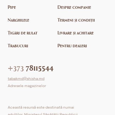
Pipe
Despre companie
Narghilele
Termeni și condiții
Țigări de rulat
Livrare și achitare
Trabucuri
Pentru dealeri
+373
78115544
tabakmd@shisha.md
Adresele magazinelor
Această resursă este destinată numai
adulților. Ministerul Sănătății Republicii