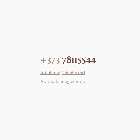
+373
78115544
tabakmd@shisha.md
Adresele magazinelor