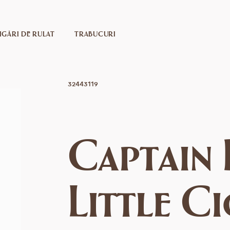
IGĂRI DE RULAT
TRABUCURI
32443119
Captain
Little C