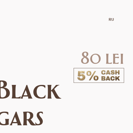
RU
80 lei
 Black
igars