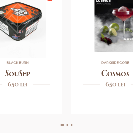
BLACK BURN
DARKSIDE CORE
SouSep
Cosmos
650 lei
650 lei