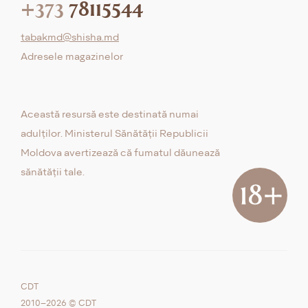
+373
78115544
tabakmd@shisha.md
Adresele magazinelor
Această resursă este destinată numai
adulților. Ministerul Sănătății Republicii
Moldova avertizează că fumatul dăunează
sănătății tale.
CDT
2010–2026 © CDT