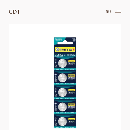
CDT
RU