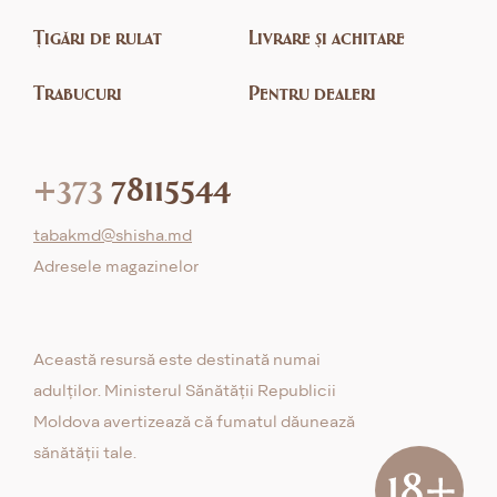
Țigări de rulat
Livrare și achitare
Trabucuri
Pentru dealeri
+373
78115544
tabakmd@shisha.md
Adresele magazinelor
Această resursă este destinată numai
adulților. Ministerul Sănătății Republicii
Moldova avertizează că fumatul dăunează
sănătății tale.