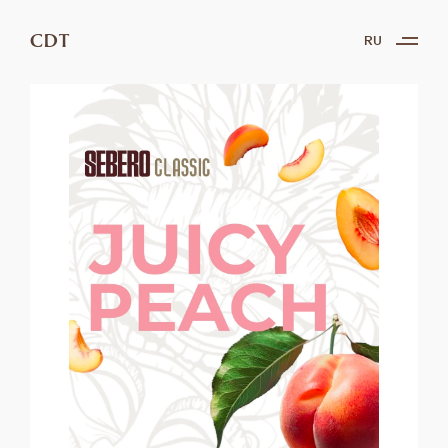
CDT
RU