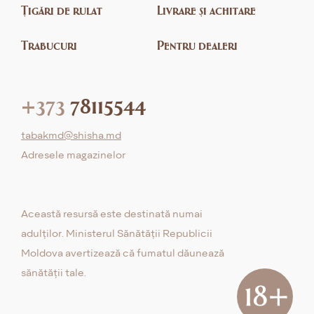
Țigări de rulat
Livrare și achitare
Trabucuri
Pentru dealeri
+373
78115544
tabakmd@shisha.md
Adresele magazinelor
Această resursă este destinată numai
adulților. Ministerul Sănătății Republicii
Moldova avertizează că fumatul dăunează
sănătății tale.