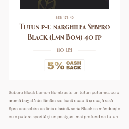
SEB_178_40
Tutun p-u narghilea Sebero
Black (Lmn Bom) 40 гр
110 lei
Sebero Black Lemon Bomb este un tutun puternic, cu o
aromă bogată de lămâie siciliană coaptă și coajă rasă.
Spre deosebire de linia clasică, seria Black se mândrește
cu o putere sporită și un postgust mai profund de tutun.