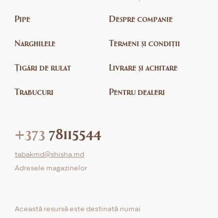
Pipe
Despre companie
Narghilele
Termeni și condiții
Țigări de rulat
Livrare și achitare
Trabucuri
Pentru dealeri
+373
78115544
tabakmd@shisha.md
Adresele magazinelor
Această resursă este destinată numai