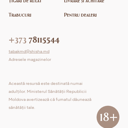
Țigări de rulat
Livrare și achitare
Trabucuri
Pentru dealeri
+373
78115544
tabakmd@shisha.md
Adresele magazinelor
Această resursă este destinată numai
adulților. Ministerul Sănătății Republicii
Moldova avertizează că fumatul dăunează
sănătății tale.