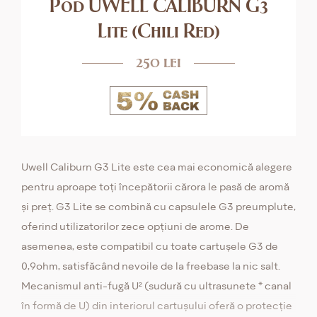
Pod UWELL CALIBURN G3
Lite (Chili Red)
250 lei
Uwell Caliburn G3 Lite este cea mai economică alegere
pentru aproape toți începătorii cărora le pasă de aromă
și preț. G3 Lite se combină cu capsulele G3 preumplute,
oferind utilizatorilor zece opțiuni de arome. De
asemenea, este compatibil cu toate cartușele G3 de
0,9ohm, satisfăcând nevoile de la freebase la nic salt.
Mecanismul anti-fugă U² (sudură cu ultrasunete * canal
în formă de U) din interiorul cartușului oferă o protecție