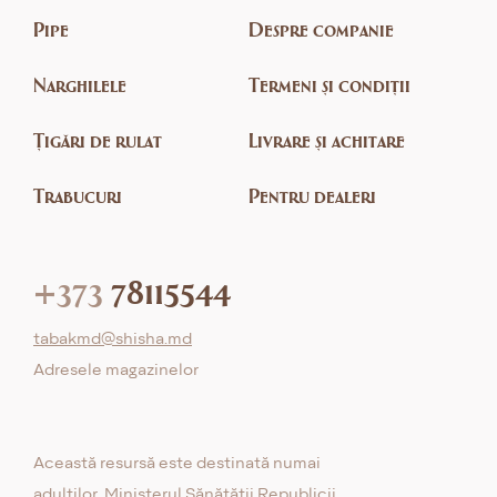
Pipe
Despre companie
Narghilele
Termeni și condiții
Țigări de rulat
Livrare și achitare
Trabucuri
Pentru dealeri
+373
78115544
tabakmd@shisha.md
Adresele magazinelor
Această resursă este destinată numai
adulților. Ministerul Sănătății Republicii