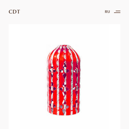
CDT
RU