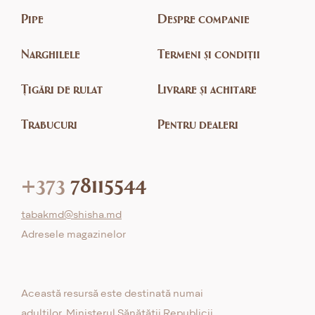
Pipe
Despre companie
Narghilele
Termeni și condiții
Țigări de rulat
Livrare și achitare
Trabucuri
Pentru dealeri
+373
78115544
tabakmd@shisha.md
Adresele magazinelor
Această resursă este destinată numai
adulților. Ministerul Sănătății Republicii