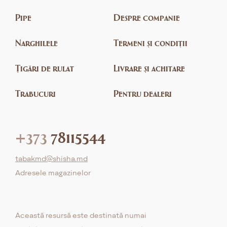
Pipe
Despre companie
Narghilele
Termeni și condiții
Țigări de rulat
Livrare și achitare
Trabucuri
Pentru dealeri
+373
78115544
tabakmd@shisha.md
Adresele magazinelor
Această resursă este destinată numai