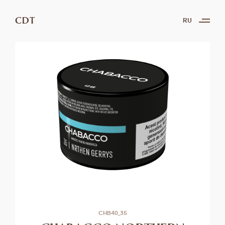
CDT
RU
CHB40_35