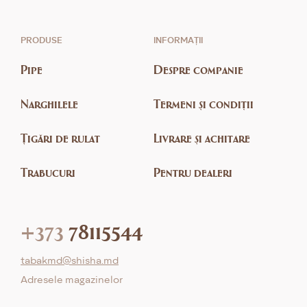
PRODUSE
INFORMAȚII
Pipe
Despre companie
Narghilele
Termeni și condiții
Țigări de rulat
Livrare și achitare
Trabucuri
Pentru dealeri
+373
78115544
tabakmd@shisha.md
Adresele magazinelor