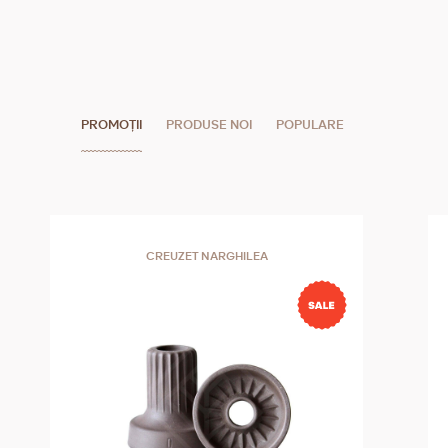
tutunului. Absoarbe mai multe substanțe toxice care
sunt excretate atunci când o țigaretă arde și micro-
filtrează complet fumul. Ca rezultat al microfiltrației,
ceea ce rămâne în fumul cufundat, este un conținut de
PROMOȚII
PRODUSE NOI
POPULARE
o doză minimă, neschimbată de rășină și nicotină. Spre
deosebire de filtrele obișnuite, Filtrul Hollow este
considerabil rigid, iar lungimea specifică protejează
ochii de fumul de țigaretă și de petele de nicotină de pe
degete, ceea ce este important și din perspectiva
CREUZET NARGHILEA
igienei. Pachet cu 20 ţigarete cu filtru triplu.