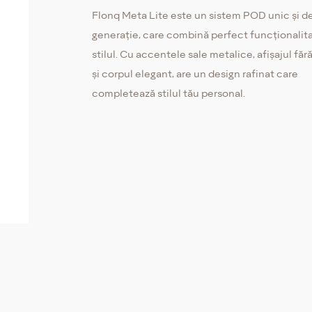
Flonq Meta Lite este un sistem POD unic și d
generație, care combină perfect funcționalita
stilul. Cu accentele sale metalice, afișajul făr
și corpul elegant, are un design rafinat care
completează stilul tău personal.