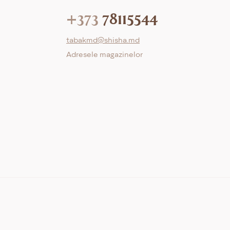
+373
78115544
tabakmd@shisha.md
Adresele magazinelor