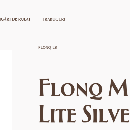
IGĂRI DE RULAT
TRABUCURI
FLONQ_LS
Flonq M
Lite Silv