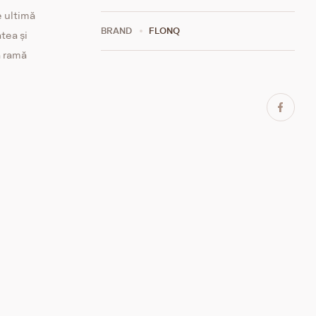
e ultimă
BRAND
FLONQ
tea și
ă ramă