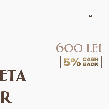
RU
600 lei
eta
er