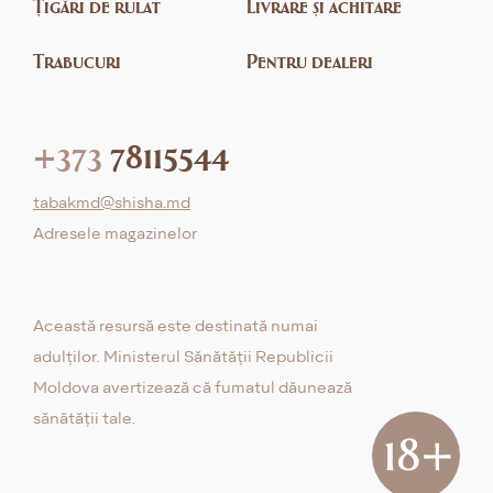
Țigări de rulat
Livrare și achitare
Trabucuri
Pentru dealeri
+373
78115544
tabakmd@shisha.md
Adresele magazinelor
Această resursă este destinată numai
adulților. Ministerul Sănătății Republicii
Moldova avertizează că fumatul dăunează
sănătății tale.