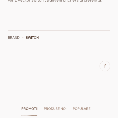
vânt, Vector Switch va deveni bricheta ta preferată.
BRAND
SWITCH
PROMOȚII
PRODUSE NOI
POPULARE