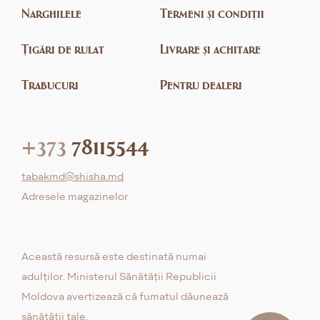
Narghilele
Termeni și condiții
Țigări de rulat
Livrare și achitare
Trabucuri
Pentru dealeri
+373
78115544
tabakmd@shisha.md
Adresele magazinelor
Această resursă este destinată numai
adulților. Ministerul Sănătății Republicii
Moldova avertizează că fumatul dăunează
sănătății tale.