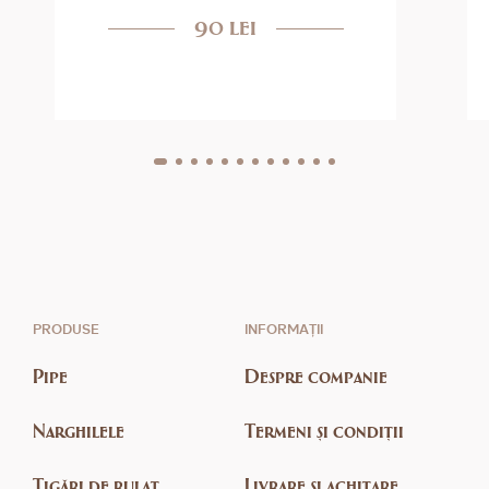
90 lei
PRODUSE
INFORMAȚII
Pipe
Despre companie
Narghilele
Termeni și condiții
Țigări de rulat
Livrare și achitare