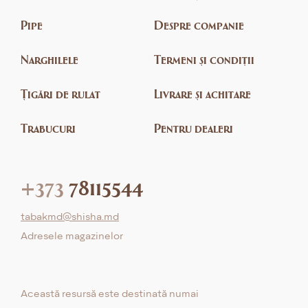
Pipe
Despre companie
Narghilele
Termeni și condiții
Țigări de rulat
Livrare și achitare
Trabucuri
Pentru dealeri
+373
78115544
tabakmd@shisha.md
Adresele magazinelor
Această resursă este destinată numai