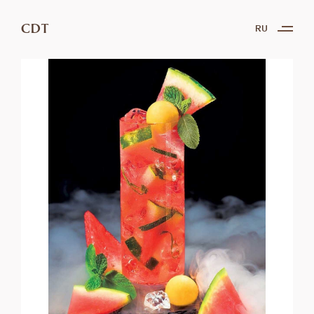
CDT
RU