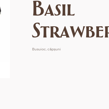
Basil
Strawbe
Busuioc, căpșuni