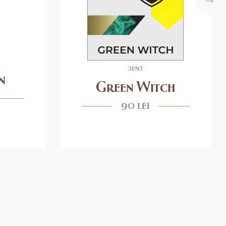
JENT
n
Green Witch
90 lei