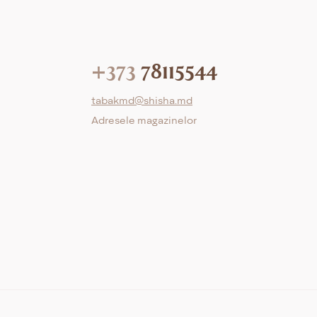
+373
78115544
tabakmd@shisha.md
Adresele magazinelor