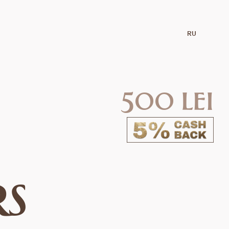
RU
500 lei
RS