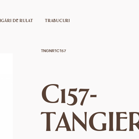
IGĂRI DE RULAT
TRABUCURI
TNGNR1С157
С157-
TANGIE