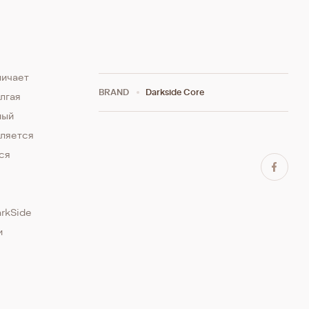
личает
BRAND
Darkside Core
олгая
ный
вляется
ся
в
arkSide
и