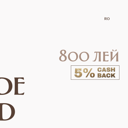
RO
800 лей
DE
ED