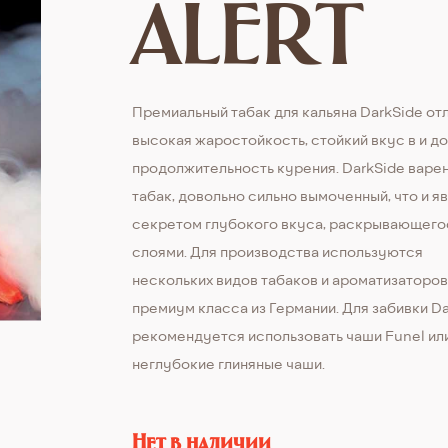
ALERT
Премиальный табак для кальяна DarkSide от
высокая жаростойкость, стойкий вкус в и д
продолжительность курения. DarkSide варе
табак, довольно сильно вымоченный, что и я
секретом глубокого вкуса, раскрывающего
слоями. Для производства используются
нескольких видов табаков и ароматизаторо
премиум класса из Германии. Для забивки D
рекомендуется использовать чаши Funel ил
неглубокие глиняные чаши.
Нет в наличии