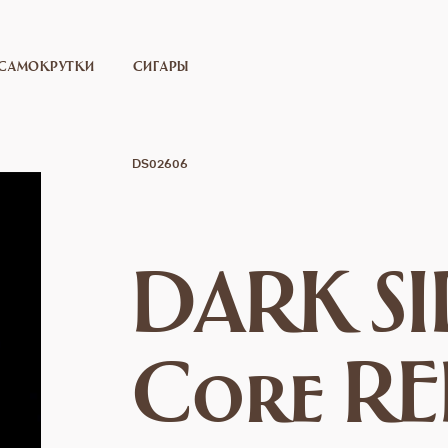
САМОКРУТКИ
СИГАРЫ
DS02606
DARK SI
Core R