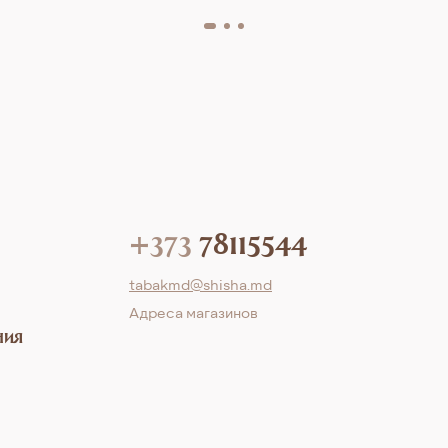
+373
78115544
tabakmd@shisha.md
Aдреса магазинов
ния