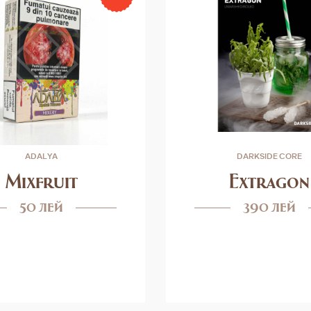
ADALYA
DARKSIDE CORE
Mixfruit
Extragon
50 лей
390 лей