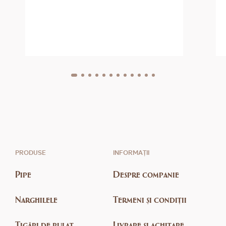
PRODUSE
INFORMAȚII
Pipe
Despre companie
Narghilele
Termeni și condiții
Țigări de rulat
Livrare și achitare