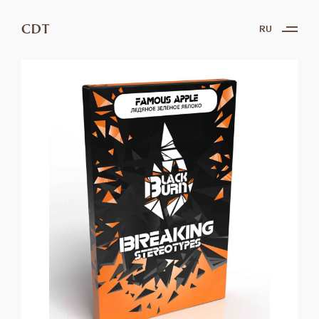
CDT
RU