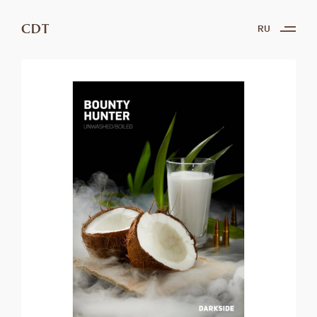
CDT
RU