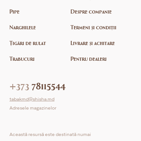
Pipe
Despre companie
Narghilele
Termeni și condiții
Țigări de rulat
Livrare și achitare
Trabucuri
Pentru dealeri
+373
78115544
tabakmd@shisha.md
Adresele magazinelor
Această resursă este destinată numai