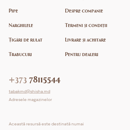
Pipe
Despre companie
Narghilele
Termeni și condiții
Țigări de rulat
Livrare și achitare
Trabucuri
Pentru dealeri
+373
78115544
tabakmd@shisha.md
Adresele magazinelor
Această resursă este destinată numai