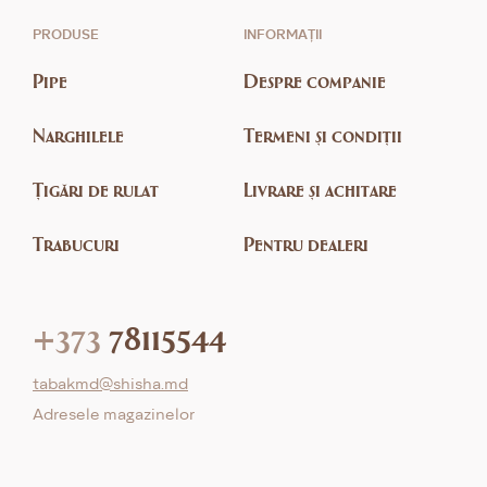
PRODUSE
INFORMAȚII
Pipe
Despre companie
Narghilele
Termeni și condiții
Țigări de rulat
Livrare și achitare
Trabucuri
Pentru dealeri
+373
78115544
tabakmd@shisha.md
Adresele magazinelor