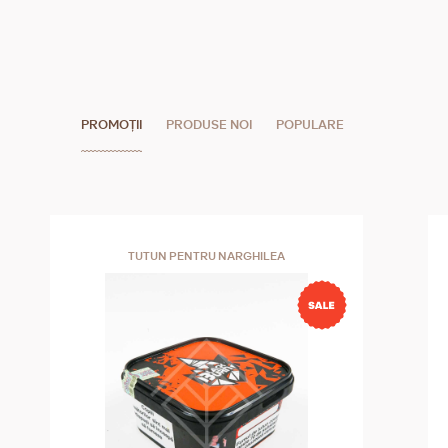
trabucurilor, țigărilor sau pentru activități în aer liber,
brichetele marca Vector oferă fiabilitate și stil, ceea ce
le face alegerea preferată atât a amatorilor, cât și a
profesioniștilor.
PROMOȚII
PRODUSE NOI
POPULARE
TUTUN PENTRU NARGHILEA