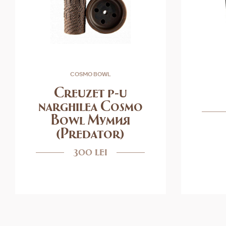
COSMO BOWL
Creuzet p-u
narghilea Cosmo
Bowl Мумия
(Predator)
300 lei