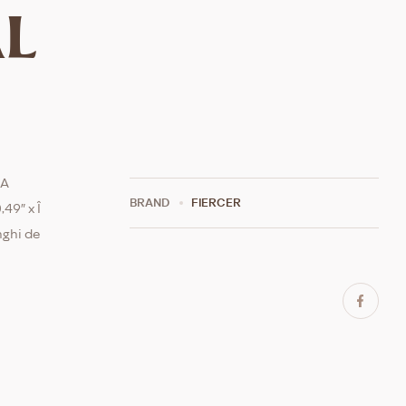
l
LA
BRAND
FIERCER
49″ x Î
nghi de