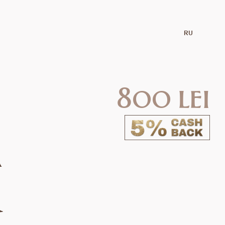
RU
800 lei
ă
R