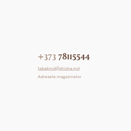
+373
78115544
tabakmd@shisha.md
Adresele magazinelor