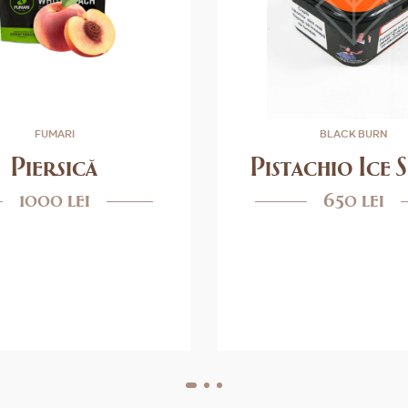
FUMARI
BLACK BURN
Piersică
Pistachio Ice
1000 lei
650 lei