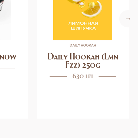
DAILY HOOKAH
 Snow
Daily Hookah (Lmn
Fzz) 250g
630 lei