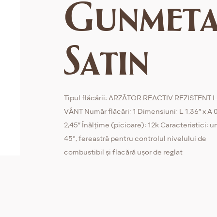
Gunmeta
Satin
Tipul flăcării: ARZĂTOR REACTIV REZISTENT 
VÂNT Număr flăcări: 1 Dimensiuni: L 1,36″ x A 0,
2,45″ Înălțime (picioare): 12k Caracteristici: u
45°, fereastră pentru controlul nivelului de
combustibil și flacără ușor de reglat