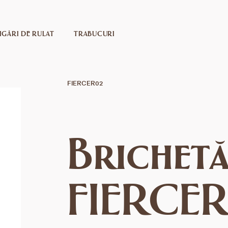
IGĂRI DE RULAT
TRABUCURI
FIERCER02
Brichet
FIERCE