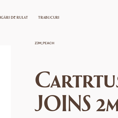
IGĂRI DE RULAT
TRABUCURI
ZJM_PEACH
Cartrtus
JOINS 2