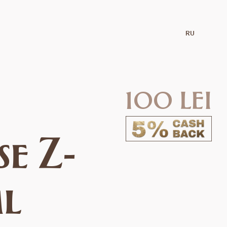
RU
100 lei
e Z-
ml