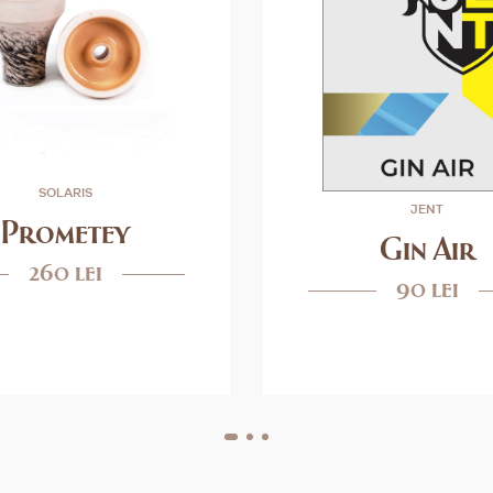
SOLARIS
JENT
Prometey
Gin Air
260 lei
90 lei