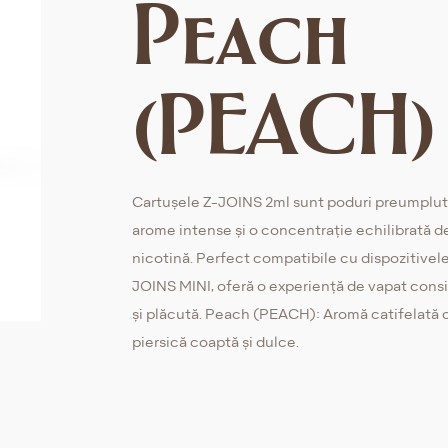
Peach
(PEACH)
Cartușele Z-JOINS 2ml sunt poduri preumplu
arome intense și o concentrație echilibrată d
nicotină. Perfect compatibile cu dispozitivele
JOINS MINI, oferă o experiență de vapat cons
și plăcută. Peach (PEACH): Aromă catifelată 
piersică coaptă și dulce.