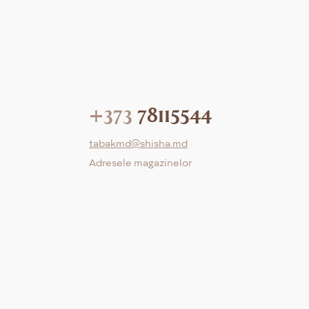
+373
78115544
tabakmd@shisha.md
Adresele magazinelor