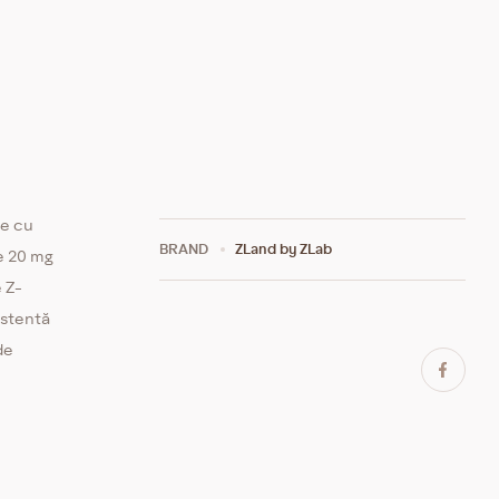
te cu
BRAND
ZLand by ZLab
e 20 mg
 Z-
istentă
de