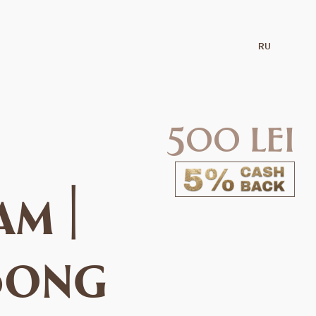
RU
500 lei
m |
Bong