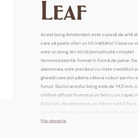
Leaf
Acest bong Amsterdam este o piesă de artă di
care vă poate oferi un hit înălțător! Ceea ce v
este un bong din sticlă borosilicată complet
termorezistentă, format în formă de pahar. De
asemenea, este prevăzut cu niște crestături 
gheață care pot păstra câteva cuburi pentru a 
fumul. Soclul acestui bong este de 14,5 mm, 
chillum difuzor frumos și un bol cu un capac n
Bolul are, de asemenea, un mâner care îl face
ușor de utilizat și vă permite să îl ridicați și să î
curățați cu ușurință. Cu lucrarea de artă Bank
Mai departe
prezentă în partea de sus a tubului, întreaga
configurație de 39cm înălțime se încheie cu u