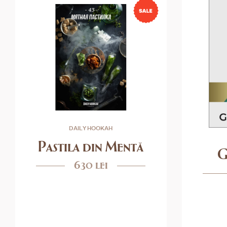
DAILY HOOKAH
Pastila din Mentă
G
630 lei