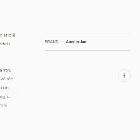
n sticlă
BRAND
Amsterdam
edeți
pentru
vă răci
cu un
egru.
 mai
l
sy
n inel