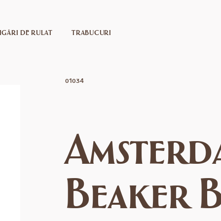
IGĂRI DE RULAT
TRABUCURI
01034
Amsterda
Beaker 