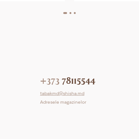
+373
78115544
tabakmd@shisha.md
Adresele magazinelor