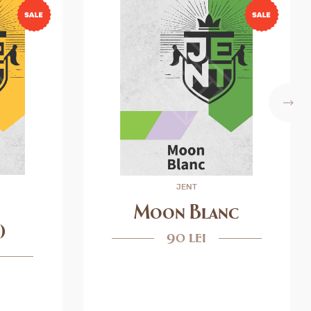
JENT
Moon Blanc
)
90 lei