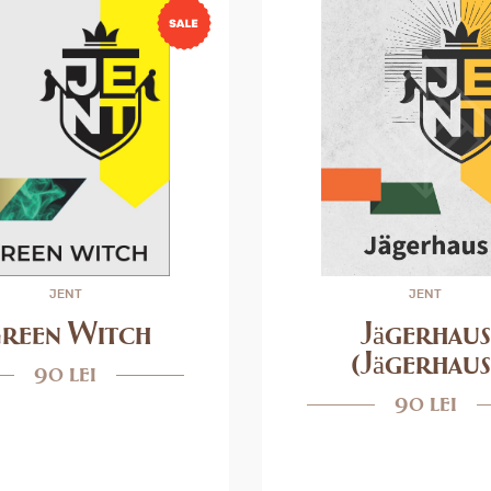
JENT
JENT
reen Witch
Jägerhaus
(Jägerhaus
90 lei
90 lei