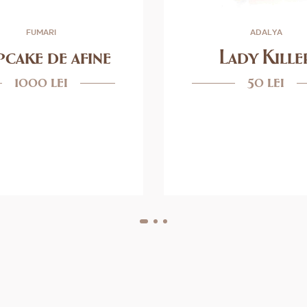
FUMARI
ADALYA
cake de afine
Lady Kille
1000 lei
50 lei