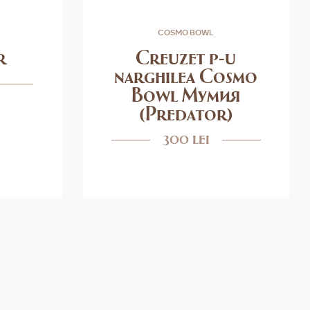
COSMO BOWL
r
Creuzet p-u
narghilea Cosmo
Bowl Мумия
(Predator)
300 lei