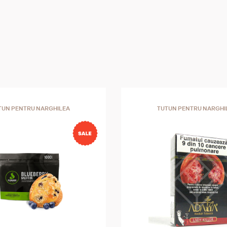
complexitate fiecărui fum. Prezentat într-un
elegant împodobit cu marca ediției speciale,
Monterreyes No. 4 în ediție limitată este un a
obiect de colecție. Savurată la ocazii special
adăugată la o colecție remarcabilă de trabucur
această ediție va captiva cu siguranță iubitori
trabucuri cu calitatea și rafinamentul său de
neegalat.
TUN PENTRU NARGHILEA
TUTUN PENTRU NARGHI