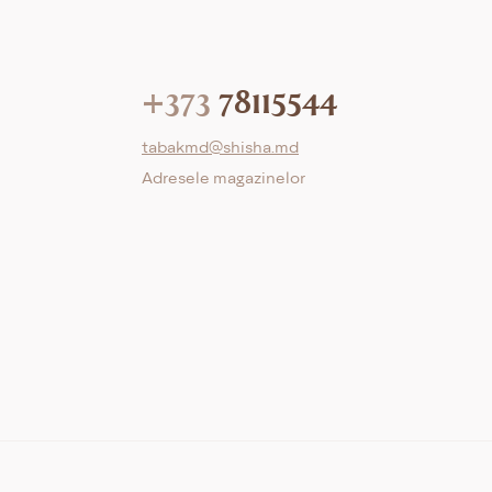
+373
78115544
tabakmd@shisha.md
Adresele magazinelor