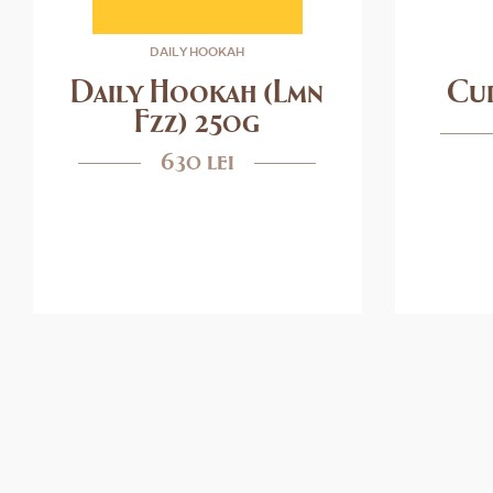
DAILY HOOKAH
Daily Hookah (Lmn
Cup
Fzz) 250g
630 lei