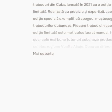
trabucuri din Cuba, lansată în 2021 ca o ediție
limitată. Realizată cu precizie și expertiză, ac
ediție specială exemplifică apogeul meșteșug
trabucurilor cubaneze. Fiecare trabuc din ac
ediție limitată este meticulos lucrat manual, 
doar cele mai bune tutunuri cubaneze produs
celebra regiune Vuelta Abajo. Ceea ce difere
această ediție nu este doar calitatea excepți
Mai departe
tutunului, ci și amestecul unic și procesul de
îmbătrânire folosit de maeștrii mixeri de la H
Monterrey. Monterreyes No. 4 are o dimensiu
clasică robusto, oferind entuziaștilor o exper
fumat echilibrată și plăcută. Așteptați-vă la 
de corp mediu până la plin, cu arome comple
cedru, piele și condimente subtile, îmbunătăț
un proces de îmbătrânire care adaugă profunz