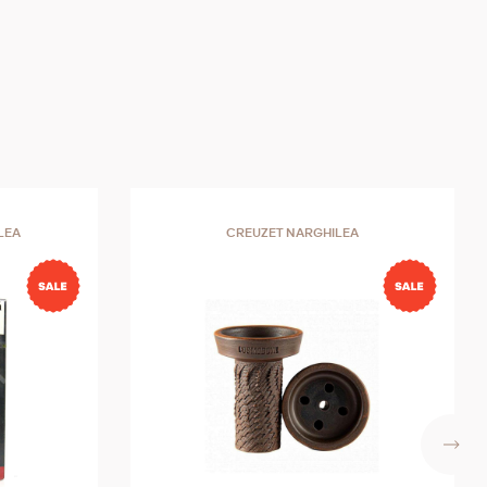
 ambalaj
devărat
e sau
i,
i de
LEA
CREUZET NARGHILEA