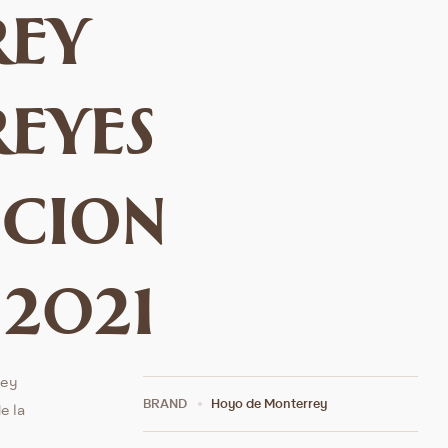
rey
eyes
icion
 2021
rey
BRAND
Hoyo de Monterrey
e la