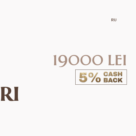
RU
19000 lei
ri