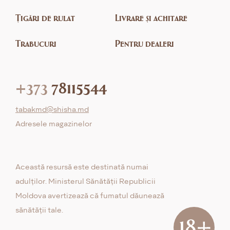
Țigări de rulat
Livrare și achitare
Trabucuri
Pentru dealeri
+373
78115544
tabakmd@shisha.md
Adresele magazinelor
Această resursă este destinată numai
adulților. Ministerul Sănătății Republicii
Moldova avertizează că fumatul dăunează
sănătății tale.