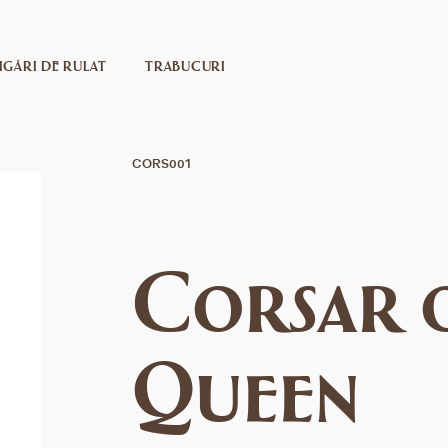
IGĂRI DE RULAT
TRABUCURI
CORS001
Corsar o
Queen