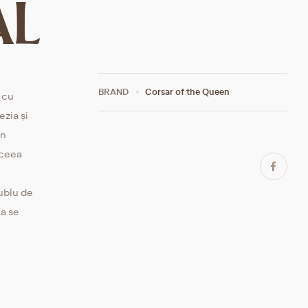
AL
BRAND
Corsar of the Queen
 cu
ezia și
în
 ceea
dublu de
ia se