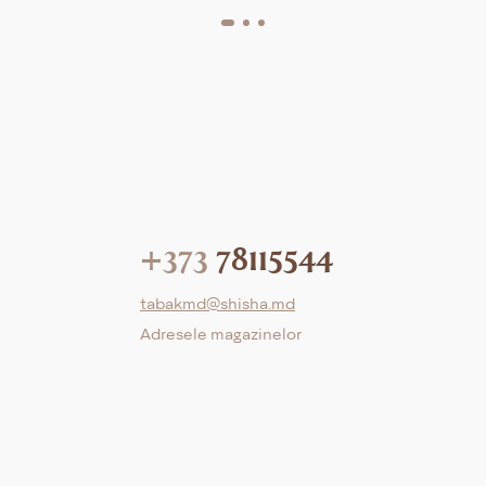
+373
78115544
tabakmd@shisha.md
Adresele magazinelor