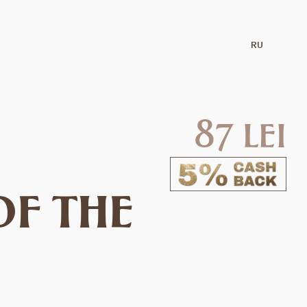
RU
87 lei
f the