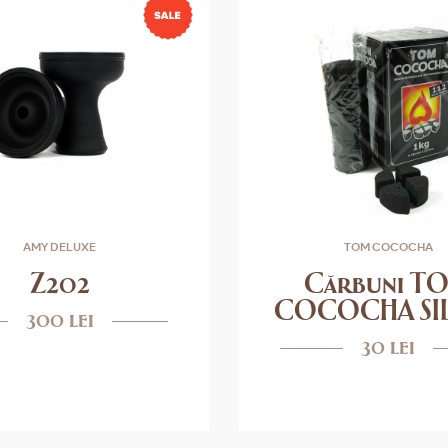
AMY DELUXE
TOM COCOCHA
Z202
Cărbuni T
COCOCHA SI
300 lei
30 lei