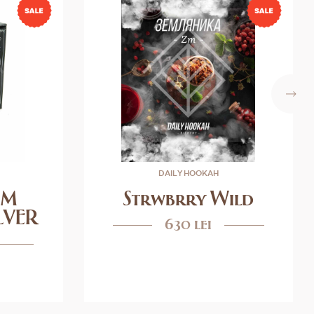
DAILY HOOKAH
OM
Strwbrry Wild
LVER
630 lei