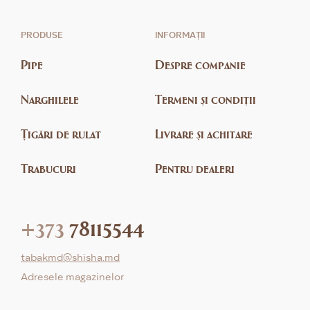
PRODUSE
INFORMAȚII
Pipe
Despre companie
Narghilele
Termeni și condiții
Țigări de rulat
Livrare și achitare
Trabucuri
Pentru dealeri
+373
78115544
tabakmd@shisha.md
Adresele magazinelor