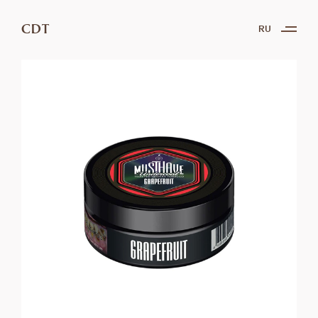
CDT
RU