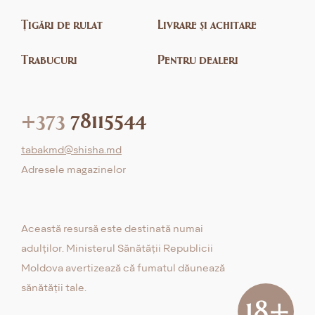
Țigări de rulat
Livrare și achitare
Trabucuri
Pentru dealeri
+373
78115544
tabakmd@shisha.md
Adresele magazinelor
Această resursă este destinată numai
adulților. Ministerul Sănătății Republicii
Moldova avertizează că fumatul dăunează
sănătății tale.