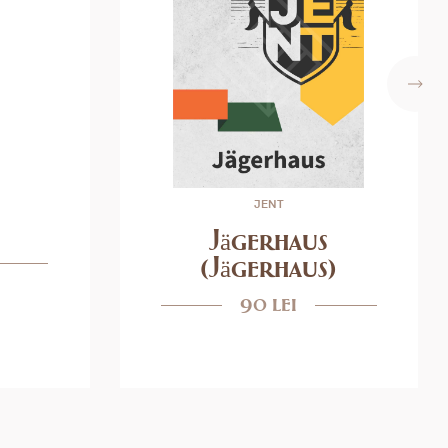
JENT
Jägerhaus
(Jägerhaus)
90 lei