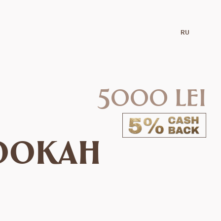
RU
5000 lei
ookah