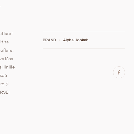
E
uflare!
BRAND
Alpha Hookah
it să
uflare.
va lăsa
 liniile
ască
re și
ERSE!