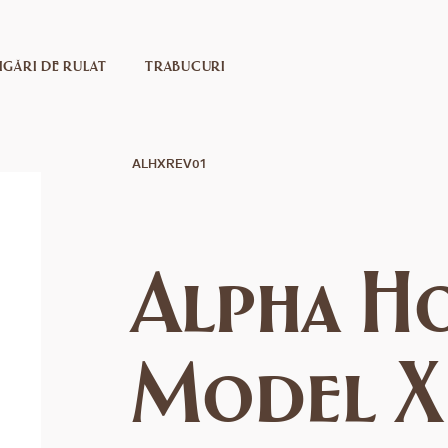
IGĂRI DE RULAT
TRABUCURI
ALHXREV01
Alpha H
Model X