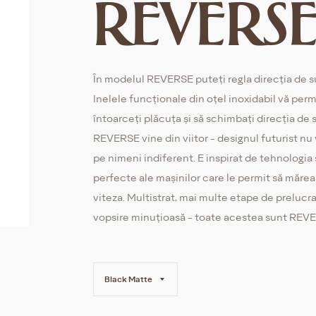
REVERS
În modelul REVERSE puteți regla direcția de s
Inelele funcționale din oțel inoxidabil vă perm
întoarceți plăcuța și să schimbați direcția de s
REVERSE vine din viitor - designul futurist nu 
pe nimeni indiferent. E inspirat de tehnologia și
perfecte ale mașinilor care le permit să măre
viteza. Multistrat, mai multe etape de prelucra
vopsire minuțioasă - toate acestea sunt REV
Black Matte