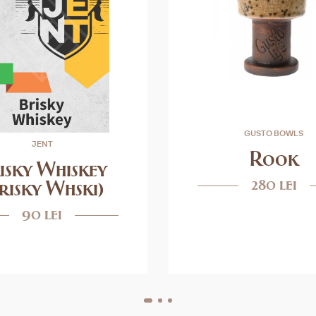
GUSTO BOWLS
JENT
Rook
isky Whiskey
280 lei
risky Whski)
90 lei