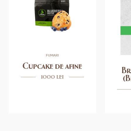
FUMARI
Cupcake de afine
Br
1000 lei
(B