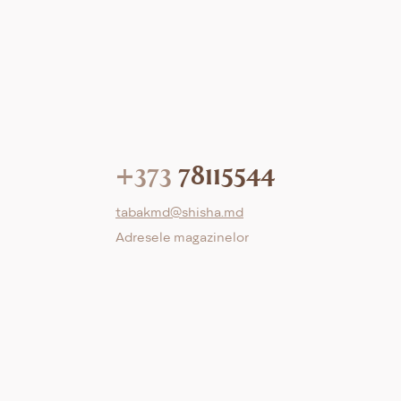
+373
78115544
tabakmd@shisha.md
Adresele magazinelor