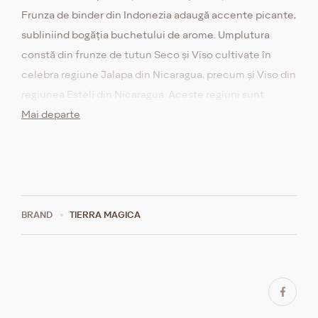
Frunza de binder din Indonezia adaugă accente picante,
subliniind bogăția buchetului de arome. Umplutura
constă din frunze de tutun Seco și Viso cultivate în
celebra regiune Jalapa din Nicaragua, precum și Viso din
regiunea Estelí din Nicaragua. Aceste regiuni sunt
cunoscute pentru solurile lor fertile, care permit
Mai departe
tutunului să dezvolte o aromă profundă cu nuanțe
lemnoase și pământii. Trabucul are o tărie medie, fiind
potrivit atât pentru cunoscătorii experimentați, cât și
pentru cei care caută o aromă bogată și echilibrată
pentru un fum plăcut și relaxant.
BRAND
ТIERRA MAGICA