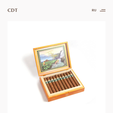
CDT
RU