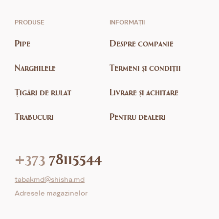
PRODUSE
INFORMAȚII
Pipe
Despre companie
Narghilele
Termeni și condiții
Țigări de rulat
Livrare și achitare
Trabucuri
Pentru dealeri
+373
78115544
tabakmd@shisha.md
Adresele magazinelor