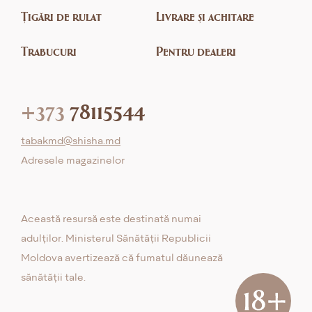
Țigări de rulat
Livrare și achitare
Trabucuri
Pentru dealeri
+373
78115544
tabakmd@shisha.md
Adresele magazinelor
Această resursă este destinată numai
adulților. Ministerul Sănătății Republicii
Moldova avertizează că fumatul dăunează
sănătății tale.