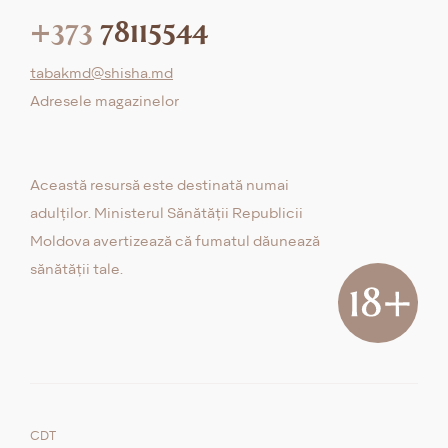
+373
78115544
tabakmd@shisha.md
Adresele magazinelor
Această resursă este destinată numai
adulților. Ministerul Sănătății Republicii
Moldova avertizează că fumatul dăunează
sănătății tale.
CDT