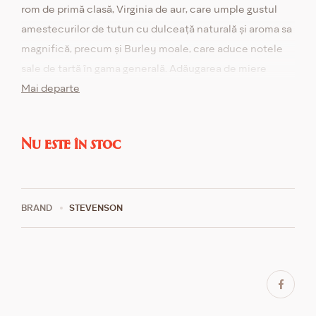
rom de primă clasă, Virginia de aur, care umple gustul
amestecurilor de tutun cu dulceață naturală și aroma sa
magnifică, precum și Burley moale, care aduce notele
sale de tartă în gama generală. Adăugarea de miere
naturală sălbatică completează în mod favorabil
Mai departe
această compoziție armonioasă de tutun. Realizat în
conformitate cu cele mai bune tradiții ale meșteșugului.
Nu este în stoc
BRAND
STEVENSON