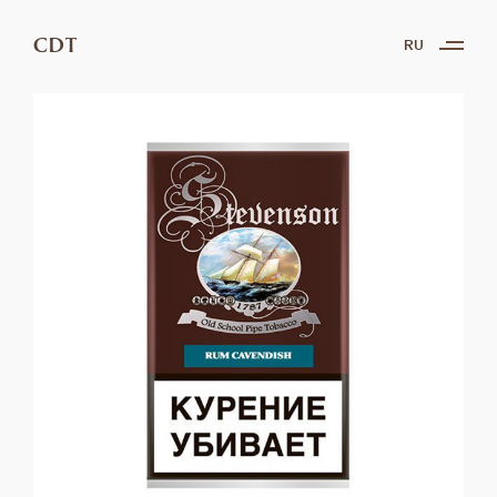
CDT
RU