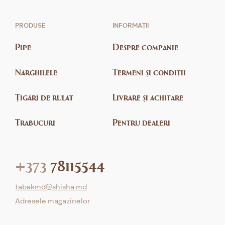
PRODUSE
INFORMAȚII
Pipe
Despre companie
Narghilele
Termeni și condiții
Țigări de rulat
Livrare și achitare
Trabucuri
Pentru dealeri
+373
78115544
tabakmd@shisha.md
Adresele magazinelor