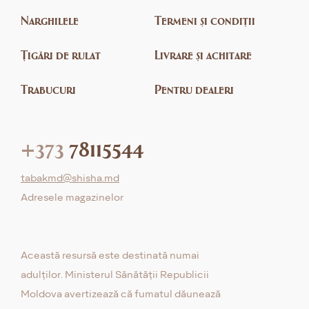
Narghilele
Termeni și condiții
Țigări de rulat
Livrare și achitare
Trabucuri
Pentru dealeri
+373
78115544
tabakmd@shisha.md
Adresele magazinelor
Această resursă este destinată numai
adulților. Ministerul Sănătății Republicii
Moldova avertizează că fumatul dăunează