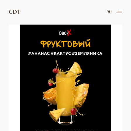
CDT
RU