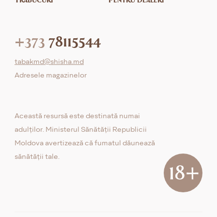
+373
78115544
tabakmd@shisha.md
Adresele magazinelor
Această resursă este destinată numai
adulților. Ministerul Sănătății Republicii
Moldova avertizează că fumatul dăunează
sănătății tale.