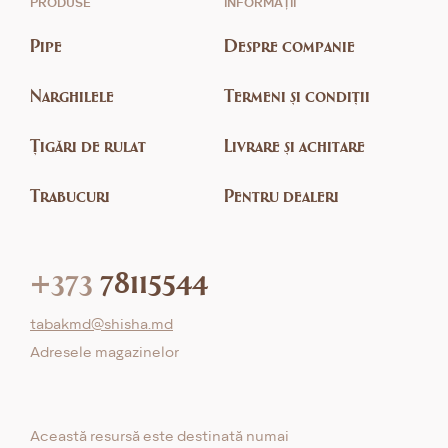
PRODUSE
INFORMAȚII
Pipe
Despre companie
Narghilele
Termeni și condiții
Țigări de rulat
Livrare și achitare
Trabucuri
Pentru dealeri
+373
78115544
tabakmd@shisha.md
Adresele magazinelor
Această resursă este destinată numai