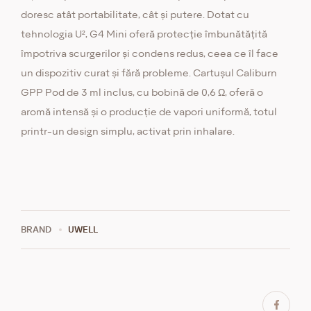
doresc atât portabilitate, cât și putere. Dotat cu
tehnologia U², G4 Mini oferă protecție îmbunătățită
împotriva scurgerilor și condens redus, ceea ce îl face
un dispozitiv curat și fără probleme. Cartușul Caliburn
GPP Pod de 3 ml inclus, cu bobină de 0,6 Ω, oferă o
aromă intensă și o producție de vapori uniformă, totul
printr-un design simplu, activat prin inhalare.
BRAND
UWELL