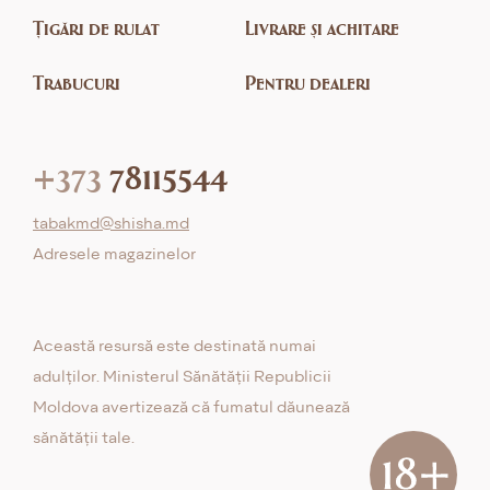
Țigări de rulat
Livrare și achitare
Trabucuri
Pentru dealeri
+373
78115544
tabakmd@shisha.md
Adresele magazinelor
Această resursă este destinată numai
adulților. Ministerul Sănătății Republicii
Moldova avertizează că fumatul dăunează
sănătății tale.