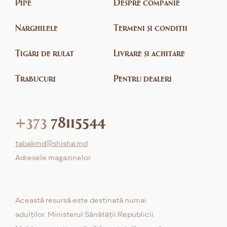
Pipe
Despre companie
Narghilele
Termeni și condiții
Țigări de rulat
Livrare și achitare
Trabucuri
Pentru dealeri
+373
78115544
tabakmd@shisha.md
Adresele magazinelor
Această resursă este destinată numai
adulților. Ministerul Sănătății Republicii