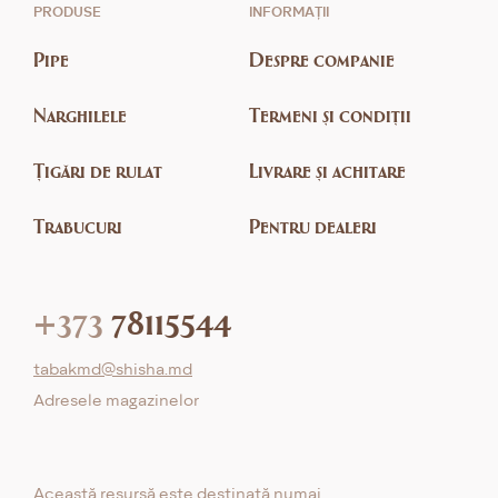
PRODUSE
INFORMAȚII
Pipe
Despre companie
Narghilele
Termeni și condiții
Țigări de rulat
Livrare și achitare
Trabucuri
Pentru dealeri
+373
78115544
tabakmd@shisha.md
Adresele magazinelor
Această resursă este destinată numai