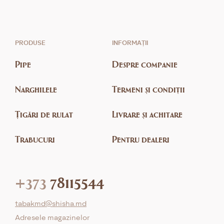
PRODUSE
INFORMAȚII
Pipe
Despre companie
Narghilele
Termeni și condiții
Țigări de rulat
Livrare și achitare
Trabucuri
Pentru dealeri
+373
78115544
tabakmd@shisha.md
Adresele magazinelor