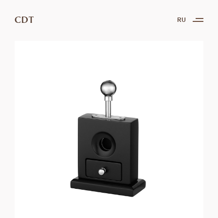
CDT
RU