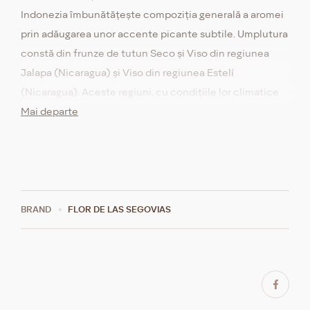
Indonezia îmbunătățește compoziția generală a aromei
prin adăugarea unor accente picante subtile. Umplutura
constă din frunze de tutun Seco și Viso din regiunea
Jalapa (Nicaragua) și Viso din regiunea Estelí
(Nicaragua). Aceste regiuni, cu condițiile lor climatice
unice și solul fertil, conferă tutunului o aromă expresivă
Mai departe
și bogată, cu note lemnoase și pământii. Tăria trabucului
este medie, ceea ce îl face o alegere versatilă atât
pentru fumatul de zi cu zi, cât și pentru ocazii speciale,
oferind o experiență a gustului completă și echilibrată.
BRAND
FLOR DE LAS SEGOVIAS