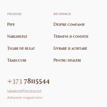
PRODUSE
INFORMAȚII
Pipe
Despre companie
Narghilele
Termeni și condiții
Țigări de rulat
Livrare și achitare
Trabucuri
Pentru dealeri
+373
78115544
tabakmd@shisha.md
Adresele magazinelor