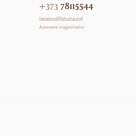
+373
78115544
tabakmd@shisha.md
Adresele magazinelor