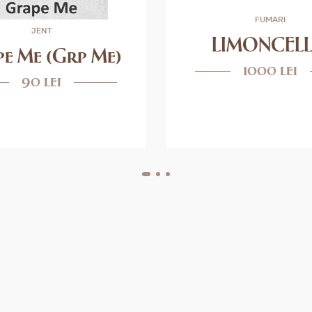
FUMARI
JENT
LIMONCEL
e Me (Grp Me)
1000 lei
90 lei