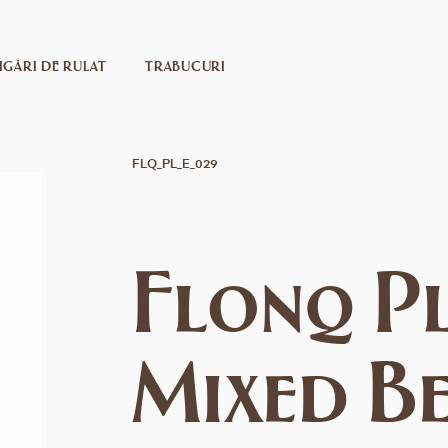
IGĂRI DE RULAT
TRABUCURI
FLQ_PL_E_029
Flonq Pl
Mixed Be