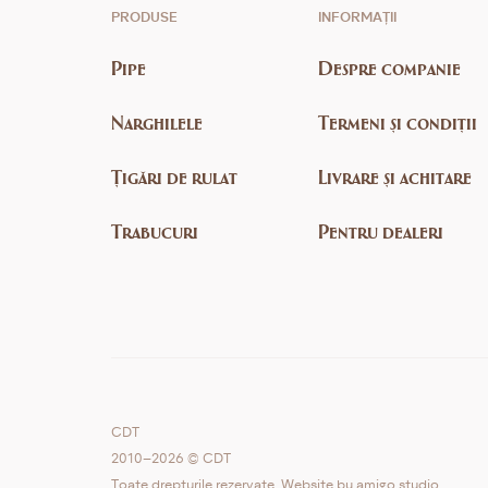
PRODUSE
INFORMAȚII
Pipe
Despre companie
Narghilele
Termeni și condiții
Țigări de rulat
Livrare și achitare
Trabucuri
Pentru dealeri
CDT
2010–2026 © CDT
Toate drepturile rezervate. Website by
amigo.studio