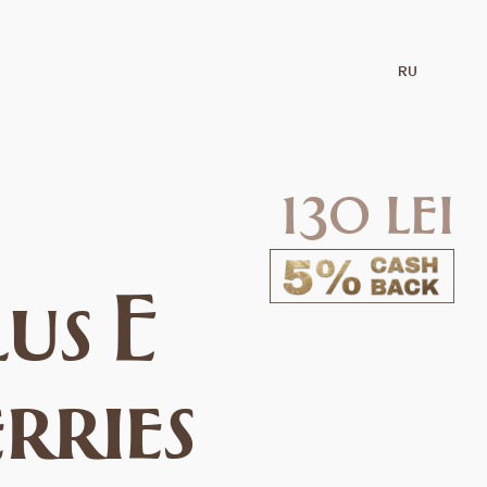
RU
130 lei
us E
rries