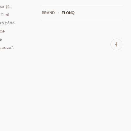
sință,
BRAND
FLONQ
 2 ml
eră până
 de
te
apeze".